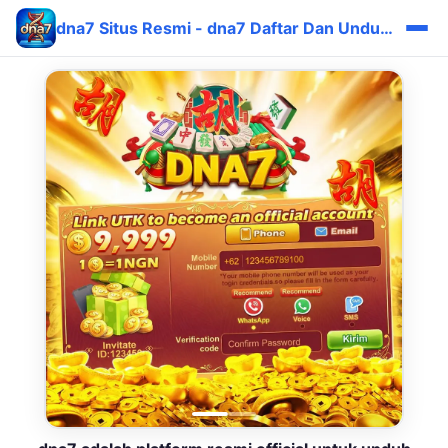
dna7 Situs Resmi - dna7 Daftar Dan Unduh Aplikasi Aman ⚡