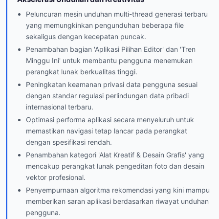
Peluncuran mesin unduhan multi-thread generasi terbaru
yang memungkinkan pengunduhan beberapa file
sekaligus dengan kecepatan puncak.
Penambahan bagian 'Aplikasi Pilihan Editor' dan 'Tren
Minggu Ini' untuk membantu pengguna menemukan
perangkat lunak berkualitas tinggi.
Peningkatan keamanan privasi data pengguna sesuai
dengan standar regulasi perlindungan data pribadi
internasional terbaru.
Optimasi performa aplikasi secara menyeluruh untuk
memastikan navigasi tetap lancar pada perangkat
dengan spesifikasi rendah.
Penambahan kategori 'Alat Kreatif & Desain Grafis' yang
mencakup perangkat lunak pengeditan foto dan desain
vektor profesional.
Penyempurnaan algoritma rekomendasi yang kini mampu
memberikan saran aplikasi berdasarkan riwayat unduhan
pengguna.