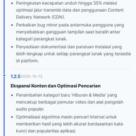
Peningkatan kecepatan unduh hingga 35% melalui
optimasi jalur transmisi data dan penggunaan Content
Delivery Network (CDN).
Perbaikan bug minor pada antarmuka pengguna yang
menyebabkan gangguan tampilan saat beralih antar
kategori perangkat lunak.
Penyediaan dokumentasi dan panduan instalasi yang
lebih lengkap untuk setiap perangkat lunak yang tersedia
di platform.
1.2.5
2025-10-12
Ekspansi Konten dan Optimasi Pencarian
Penambahan kategori baru 'Hiburan & Media' yang
mencakup berbagai pemutar video dan alat pengolah
audio populer.
Optimalisasi algoritma mesin pencari internal untuk
memberikan hasil yang lebih akurat berdasarkan kata
kunci dan popularitas aplikasi.