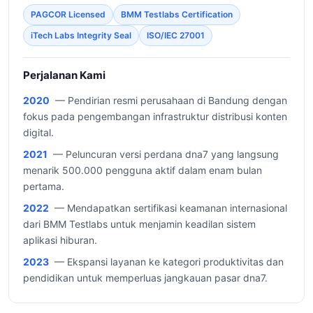
PAGCOR Licensed
BMM Testlabs Certification
iTech Labs Integrity Seal
ISO/IEC 27001
Perjalanan Kami
2020
— Pendirian resmi perusahaan di Bandung dengan
fokus pada pengembangan infrastruktur distribusi konten
digital.
2021
— Peluncuran versi perdana dna7 yang langsung
menarik 500.000 pengguna aktif dalam enam bulan
pertama.
2022
— Mendapatkan sertifikasi keamanan internasional
dari BMM Testlabs untuk menjamin keadilan sistem
aplikasi hiburan.
2023
— Ekspansi layanan ke kategori produktivitas dan
pendidikan untuk memperluas jangkauan pasar dna7.