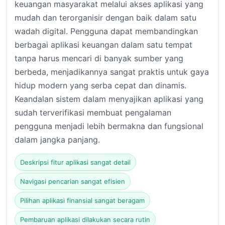
keuangan masyarakat melalui akses aplikasi yang
mudah dan terorganisir dengan baik dalam satu
wadah digital. Pengguna dapat membandingkan
berbagai aplikasi keuangan dalam satu tempat
tanpa harus mencari di banyak sumber yang
berbeda, menjadikannya sangat praktis untuk gaya
hidup modern yang serba cepat dan dinamis.
Keandalan sistem dalam menyajikan aplikasi yang
sudah terverifikasi membuat pengalaman
pengguna menjadi lebih bermakna dan fungsional
dalam jangka panjang.
Deskripsi fitur aplikasi sangat detail
Navigasi pencarian sangat efisien
Pilihan aplikasi finansial sangat beragam
Pembaruan aplikasi dilakukan secara rutin