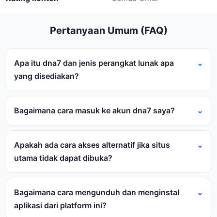
Pertanyaan Umum (FAQ)
Apa itu dna7 dan jenis perangkat lunak apa
yang disediakan?
Bagaimana cara masuk ke akun dna7 saya?
Apakah ada cara akses alternatif jika situs
utama tidak dapat dibuka?
Bagaimana cara mengunduh dan menginstal
aplikasi dari platform ini?