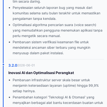
tim secara daring.
Penyelesaian seluruh laporan bug yang masuk dari
komunitas selama satu bulan terakhir untuk memastikan
pengalaman tanpa kendala.
Optimalisasi algoritma pencarian suara (voice search)
yang memudahkan pengguna menemukan aplikasi tanpa
perlu mengetik secara manual.
Pembaruan sistem verifikasi keamanan file untuk
mendeteksi ancaman siber terbaru yang mungkin
menyusup dalam paket instalasi.
3.2.0
2026-06-01
Inovasi AI dan Optimalisasi Perangkat
Pembaruan infrastruktur server skala besar untuk
menjamin ketersediaan layanan (uptime) hingga 99,9%
setiap harinya.
Penambahan kategori 'Teknologi AI & Otomasi' yang
menyajikan berbagai alat bantu kecerdasan buatan untuk