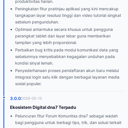
produktivitas harian.
Peningkatan fitur pratinjau aplikasi yang kini mencakup
tangkapan layar resolusi tinggi dan video tutorial singkat
sebelum pengunduhan.
Optimasi antarmuka secara khusus untuk pengguna
perangkat tablet dan layar lebar guna memberikan
tampilan yang lebih proporsional.
Perbaikan bug kritis pada modul komunikasi data yang
sebelumnya menyebabkan kegagalan unduhan pada
kondisi sinyal lemah.
Penyederhanaan proses pendaftaran akun baru melalui
integrasi login satu klik dengan berbagai layanan media
sosial populer.
3.0.0
2026-05-15
Ekosistem Digital dna7 Terpadu
Peluncuran fitur Forum Komunitas dna7 sebagai wadah
bagi pengguna untuk berbagi tips, trik, dan solusi terkait