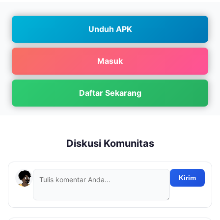
Unduh APK
Masuk
Daftar Sekarang
Diskusi Komunitas
Kirim