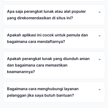
Apa saja perangkat lunak atau alat populer
yang direkomendasikan di situs ini?
Apakah aplikasi ini cocok untuk pemula dan
bagaimana cara mendaftarnya?
Apakah perangkat lunak yang diunduh aman
dan bagaimana cara memastikan
keamanannya?
Bagaimana cara menghubungi layanan
pelanggan jika saya butuh bantuan?