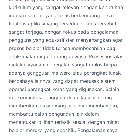
kurikulum yang sangat relevan dengan kebutuhan
industri saat ini yang terus berkembang pesat.
Kualitas aplikasi yang tersedia di situs tersebut
sangat terjaga, dengan fokus pada pengalaman
pengguna yang edukatif dan menyenangkan agar
proses belajar tidak terasa membosankan bagi
anak-anak maupun orang dewasa. Proses instalasi
melalui layanan ini berjalan sangat mulus tanpa
adanya gangguan malware atau perangkat lunak
berbahaya lainnya yang dapat merusak sistem
operasi perangkat keras yang digunakan. Selain
itu, komunitas pengguna di aplikasi ini sering
memberikan ulasan yang jujur dan membangun,
membantu calon pengunduh lain dalam
menentukan pilihan terbaik sesuai dengan minat
belajar mereka yang spesifik. Pengalaman saya