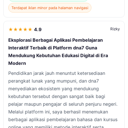
Terdapat iklan minor pada halaman navigasi
★
★
★
★
★
4.9
Rizky
Eksplorasi Berbagai Aplikasi Pembelajaran
Interaktif Terbaik di Platform dna7 Guna
Mendukung Kebutuhan Edukasi Digital di Era
Modern
Pendidikan jarak jauh menuntut ketersediaan
perangkat lunak yang mumpuni, dan dna7
menyediakan ekosistem yang mendukung
kebutuhan tersebut dengan sangat baik bagi
pelajar maupun pengajar di seluruh penjuru negeri.
Melalui platform ini, saya berhasil menemukan
berbagai aplikasi pembelajaran bahasa dan kursus
online yang memiliki metode interaktif serta