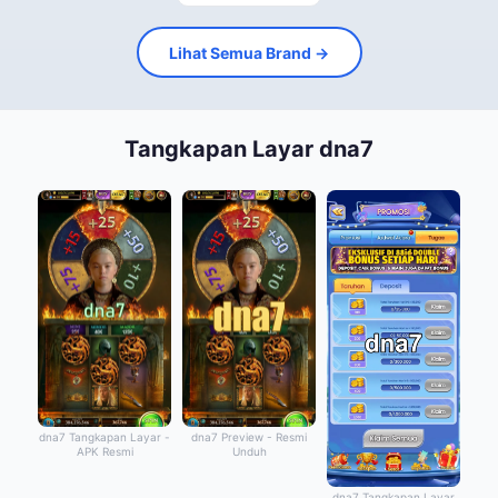
Lihat Semua Brand →
Tangkapan Layar dna7
dna7 Tangkapan Layar -
dna7 Preview - Resmi
APK Resmi
Unduh
dna7 Tangkapan Layar